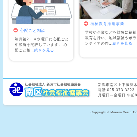
福祉教育推進事業
心配ごと相談
学校や企業などを対象に福祉
教育を行い、地域福祉やボラ
毎月第2・４水曜日に心配ごと
ンティアの啓...
続きを見る
相談所を開設しています。 心
配ごと相...
続きを見る
新潟市南区上下諏訪木8
電話 025-373-3223
月曜日～金曜日 午前
Copyright© Minami Ward Coun