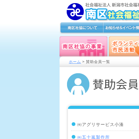
ホーム
>
賛助会員一覧
㈲アグリサービス小湊
㈱五十嵐製作所