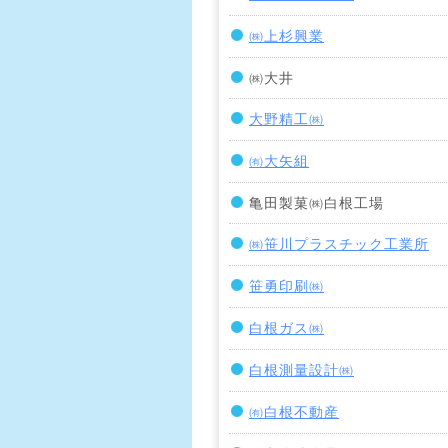
㈱上杉興業
㈱大井
大野精工㈱
㈲大矢組
亀田製菓㈱白根工場
㈱笹川プラスチック工業所
笹勇印刷㈱
白根ガス㈱
白根測量設計㈱
㈲白根不動産