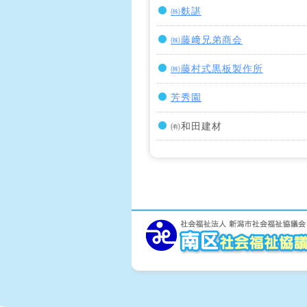
㈱麩諶
㈱藤﨑兄弟商会
㈱藤村式黒板製作所
芳秀園
㈲和田建材