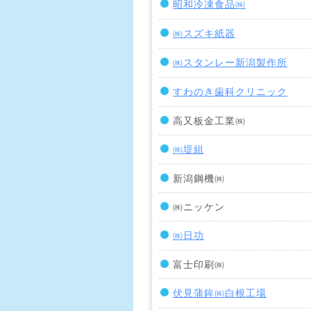
昭和冷凍食品㈱
㈱スズキ紙器
㈱スタンレー新潟製作所
すわのき歯科クリニック
高又板金工業㈱
㈱堤組
新潟鋼機㈱
㈱ニッケン
㈱日功
富士印刷㈱
伏見蒲鉾㈱白根工場