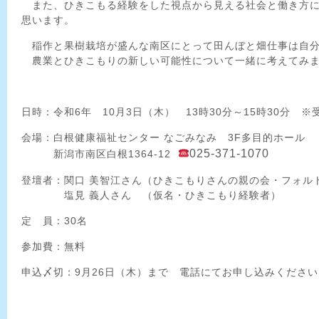
また、ひきこもる経験をした視点から見える社会と働き方に
思います。
稲作と果樹栽培が盛んな南区にとって田んぼと畑仕事は自
農業とひきこもりの新しい可能性について一緒に考えてみ
日時：令和6年 10月3日（木）
13時30分～15時30分 ※
会場：白根健康福祉センター なごみなみ
3F多目的ホール
025-371-1070
新潟市南区白根1364-12
登壇者：関口 美智江さん（ひきこもりさんの親の会・フォル
塩見 義人さん （仮名・ひきこもり経験者）
定 員：30名
参加費：無料
申込〆切：9月26日（木）まで 電話にてお申し込みください