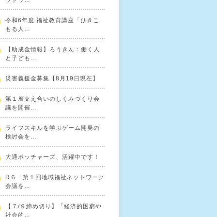
ットワ…
令和6年度 福祉教育講座「ひきこ
もる人…
【助成金情報】ろうきん：働く人
と子ども…
災害義援金募集【8月19日現在】
第１層支え合いのしくみづくり会
議を開催…
ライフスキルを学ぶゲーム開発の
検討会を…
大通ボッチャーズ、活躍中です！
R６ 第１回地域福祉ネットワーク
会議を…
【７/９締め切り】「経済的困窮や
社会的…