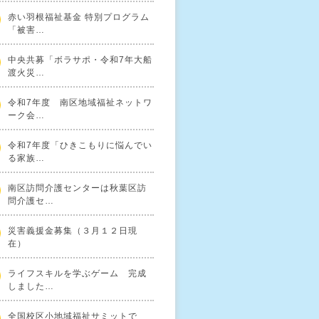
赤い羽根福祉基金 特別プログラム
「被害…
中央共募「ボラサポ・令和7年大船
渡火災…
令和7年度 南区地域福祉ネットワ
ーク会…
令和7年度「ひきこもりに悩んでい
る家族…
南区訪問介護センターは秋葉区訪
問介護セ…
災害義援金募集（３月１２日現
在）
ライフスキルを学ぶゲーム 完成
しました…
全国校区小地域福祉サミットで