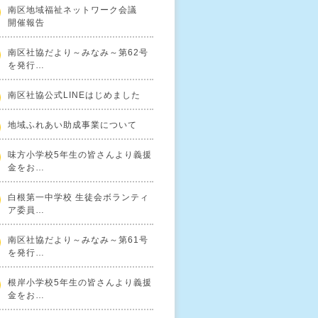
南区地域福祉ネットワーク会議
開催報告
南区社協だより～みなみ～第62号
を発行…
南区社協公式LINEはじめました
地域ふれあい助成事業について
味方小学校5年生の皆さんより義援
金をお…
白根第一中学校 生徒会ボランティ
ア委員…
南区社協だより～みなみ～第61号
を発行…
根岸小学校5年生の皆さんより義援
金をお…