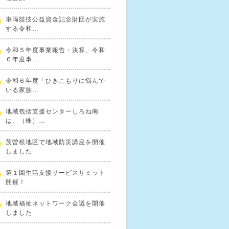
車両競技公益資金記念財団が実施
する令和…
令和５年度事業報告・決算、令和
６年度事…
令和６年度「ひきこもりに悩んで
いる家族…
地域包括支援センターしろね南
は、（株）…
茨曽根地区で地域防災講座を開催
しました
第１回生活支援サービスサミット
開催！
地域福祉ネットワーク会議を開催
しました