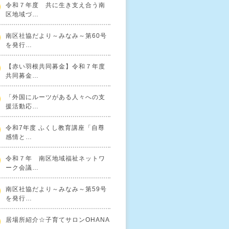
令和７年度 共に生き支え合う南
区地域づ…
南区社協だより～みなみ～第60号
を発行…
【赤い羽根共同募金】令和７年度
共同募金…
「外国にルーツがある人々への支
援活動応…
令和7年度 ふくし教育講座「自尊
感情と…
令和７年 南区地域福祉ネットワ
ーク会議…
南区社協だより～みなみ～第59号
を発行…
居場所紹介☆子育てサロンOHANA